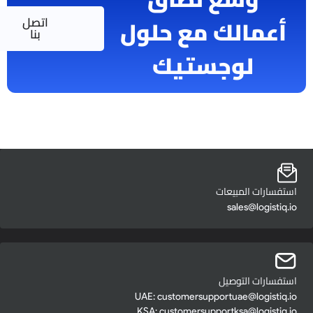
عمالك مع حلول
اتصل
بنا
لوجستيك
سارات المبيعات
sales@logist
سارات التوصيل
UAE:
customersupportuae@logisti
KSA:
customersupportksa@logisti