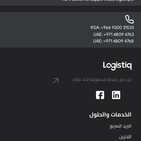
KSA: +966 9200 3
UAE: +971 4809 
UAE: +971 4809 
 من شبكة مجموعة لاند مارك
دمات والحلول
يد السريع
زين